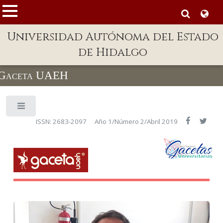
MENÚ
Universidad Autónoma del Estado
Enlaces
de Hidalgo
Dependencias A-Z
Gaceta UAEH
Directorio
Defensor Universitario
Toggle
Patronato
ISSN: 2683-2097
Año 1/Número 2/Abril 2019
Plataforma Garza
Publicaciones en línea
Acreditación Internacional
Alumnado
Aspirantes