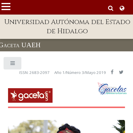
MENÚ
Universidad Autónoma del Estado
Enlaces
de Hidalgo
Dependencias A-Z
Gaceta UAEH
Directorio
Defensor Universitario
Toggle
Patronato
ISSN: 2683-2097
Año 1/Número 3/Mayo 2019
Plataforma Garza
Publicaciones en línea
Acreditación Internacional
Alumnado
Aspirantes