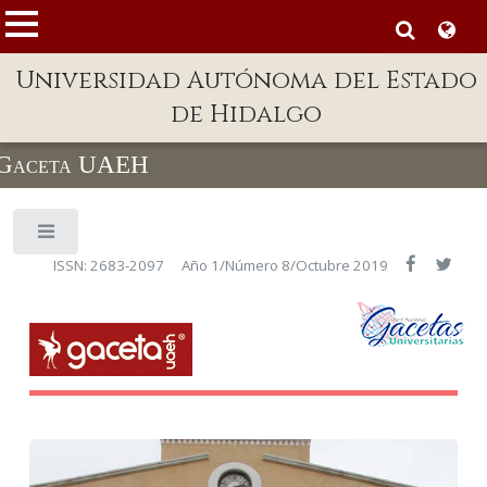
MENÚ
Universidad Autónoma del Estado
Enlaces
de Hidalgo
Dependencias A-Z
Gaceta UAEH
Directorio
Defensor Universitario
Patronato
ISSN: 2683-2097
Año 1/Número 8/Octubre 2019
Plataforma Garza
Publicaciones en línea
Acreditación Internacional
Alumnado
Aspirantes