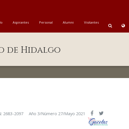
do
Aspirantes
Personal
Alumni
Visitantes
o de Hidalgo
N: 2683-2097
Año 3/Número 27/Mayo 2021