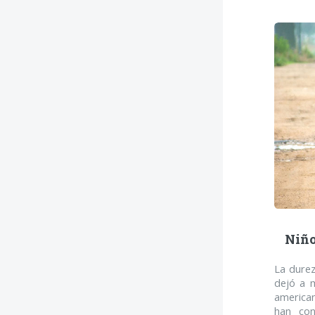
Niño
La durez
dejó a m
american
han con