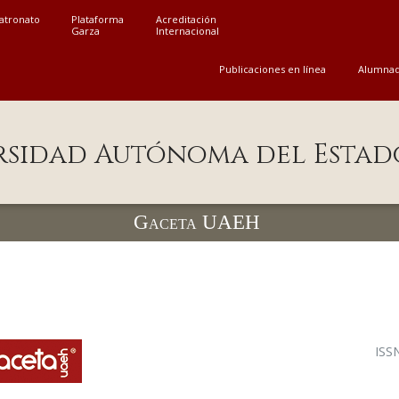
atronato
Plataforma
Acreditación
Garza
Internacional
Publicaciones en línea
Alumna
rsidad Autónoma del Estad
Gaceta UAEH
ISS