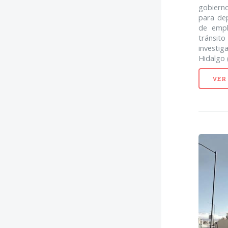
gobiern
para dep
de empl
tránsi
investi
Hidalgo 
VER