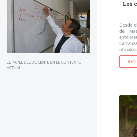
Los 
Desde el
del Mae
entonces
Carranz
oficializa
EL PAPEL DEL DOCENTE EN EL CONTEXTO
VER
ACTUAL