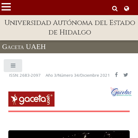
MENÚ
Universidad Autónoma del Estado
Enlaces
de Hidalgo
Dependencias A-Z
Gaceta UAEH
Directorio
Defensor Universitario
Patronato
ISSN: 2683-2097
Año 3/Número 34/Diciembre 2021
Plataforma Garza
Publicaciones en línea
Acreditación Internacional
Alumnado
Aspirantes