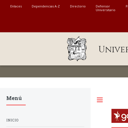
MENÚ
Enlaces
Dependencias A-Z
Directorio
Defensor
P
Universitario
Enlaces
Dependencias A-Z
Directorio
Unive
Defensor Universitario
Patronato
Plataforma Garza
Publicaciones en línea
Menú
Acreditación Internacional
Alumnado
INICIO
Aspirantes