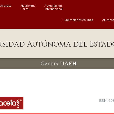
atronato
Plataforma
Acreditación
Garza
Internacional
Publicaciones en línea
Alumna
rsidad Autónoma del Estad
Gaceta UAEH
ISSN: 26