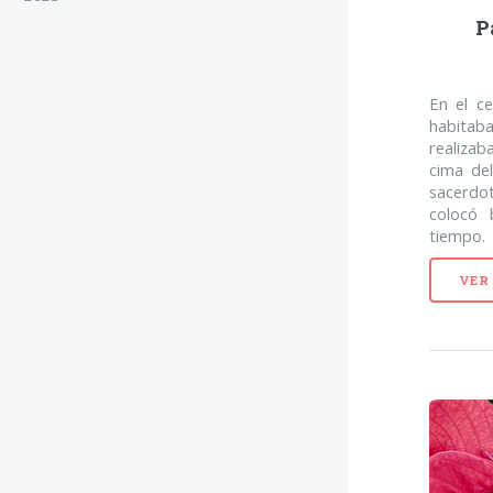
P
En el c
habitab
realizab
cima del
sacerdot
colocó 
tiempo.
VER