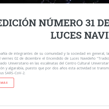
EDICIÓN NÚMERO 31 D
LUCES NAV
añía de integrantes de su comunidad y la sociedad en general, 
el viernes 02 de diciembre el Encendido de Luces Navideño “Tradi
iado Universitario en las escalinatas del Centro Cultural Universit
ión y algarabía, puesto que por dos años esta actividad se trans
irus SARS-CoV-2.
 MÁS