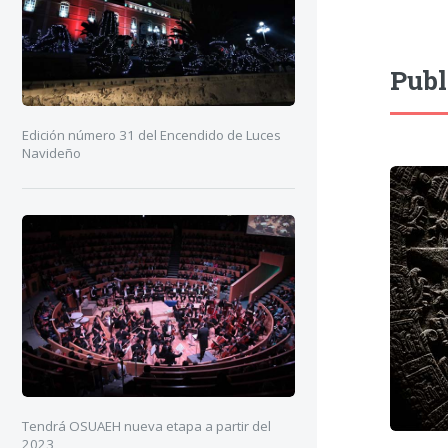
Publ
Edición número 31 del Encendido de Luces
Navideño
Tendrá OSUAEH nueva etapa a partir del
2023