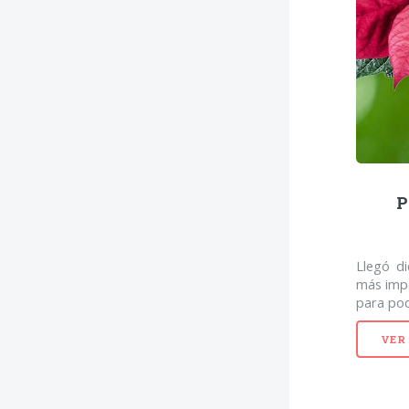
P
Llegó di
más imp
para pod
VER