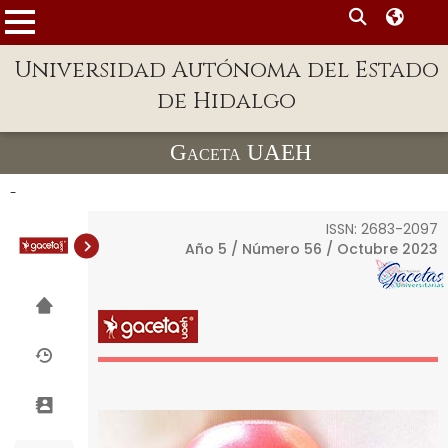
MENÚ
Enlaces
Universidad Autónoma del Estado
de Hidalgo
Dependencias A-Z
Directorio
Gaceta UAEH
Defensor Universitario
-
Patronato
ISSN: 2683-2097
Año 5 / Número 56 / Octubre 2023
Plataforma Garza
Publicaciones en línea
Acreditación
Internacional
Alumnado
Aspirantes