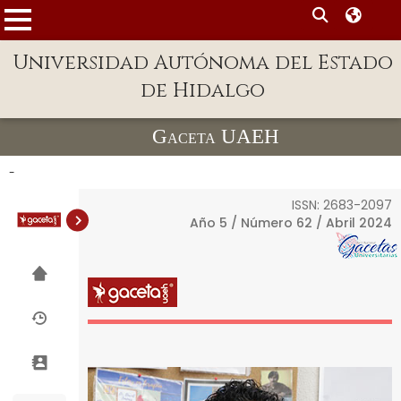
MENÚ
Enlaces
Universidad Autónoma del Estado
de Hidalgo
Dependencias A-Z
Directorio
Gaceta UAEH
Defensor Universitario
-
Patronato
ISSN: 2683-2097
Año 5 / Número 62 / Abril 2024
Plataforma Garza
Publicaciones en línea
Acreditación
Internacional
Alumnado
Aspirantes