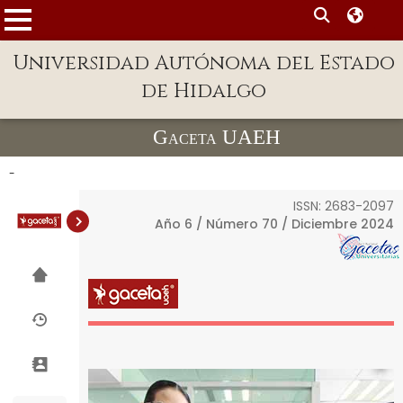
MENÚ
Enlaces
Universidad Autónoma del Estado
de Hidalgo
Dependencias A-Z
Directorio
Gaceta UAEH
Defensor Universitario
-
Patronato
ISSN: 2683-2097
Año 6 / Número 70 / Diciembre 2024
Plataforma Garza
Publicaciones en línea
Acreditación
Internacional
Alumnado
Aspirantes