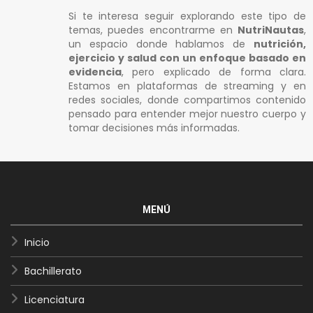
Si te interesa seguir explorando este tipo de
temas, puedes encontrarme en
NutriNautas
,
un espacio donde hablamos de
nutrición,
ejercicio y salud con un enfoque basado en
evidencia
, pero explicado de forma clara.
Estamos en plataformas de streaming y en
redes sociales, donde compartimos contenido
pensado para entender mejor nuestro cuerpo y
tomar decisiones más informadas.
MENÚ
Inicio
Bachillerato
Licenciatura