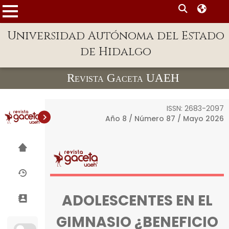
MENÚ
Enlaces
Universidad Autónoma del Estado
de Hidalgo
Dependencias A-Z
Directorio
Revista Gaceta UAEH
Defensor Universitario
ISSN: 2683-2097
Patronato
Año 8 / Número 87 / Mayo 2026
Plataforma Garza
Publicaciones en línea
Acreditación
Internacional
ADOLESCENTES EN EL
Alumnado
GIMNASIO ¿BENEFICIO
Aspirantes