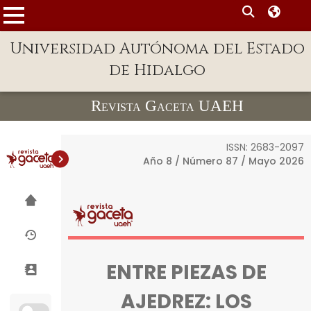
MENÚ
Enlaces
Universidad Autónoma del Estado
de Hidalgo
Dependencias A-Z
Directorio
Revista Gaceta UAEH
Defensor Universitario
ISSN: 2683-2097
Patronato
Año 8 / Número 87 / Mayo 2026
Plataforma Garza
Publicaciones en línea
Acreditación
Internacional
ENTRE PIEZAS DE
Alumnado
AJEDREZ: LOS
Aspirantes