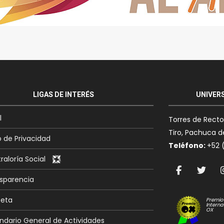
LIGAS DE INTERÉS
UNIVER
l
Torres de Rect
Tiro, Pachuca de
o de Privacidad
Teléfono:
+52 
raloría Social
sparencia
eta
Premio
Interna
OX
ndario General de Actividades