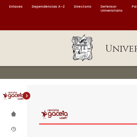
MENÚ
Enlaces
Dependencias A-Z
Directorio
Defensor
Pa
Universitario
Enlaces
Dependencias A-Z
Directorio
Unive
Defensor Universitario
Patronato
Plataforma Garza
Publicaciones en línea
Acreditación
Internacional
Alumnado
Aspirantes